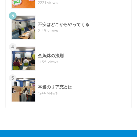
2221 views
3
不安はどこからやってくる
2149 views
4
金魚鉢の法則
1455 views
5
本当のリア充とは
1244 views