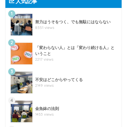
人気記事
1
努力はうそをつく、でも無駄にはならない
8551 views
2
「変わらない人」とは「変わり続ける人」と
いうこと
2217 views
3
不安はどこからやってくる
2149 views
4
金魚鉢の法則
1453 views