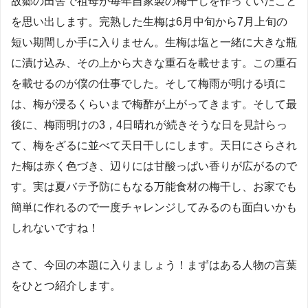
故郷の田舎で祖母が毎年自家製の梅干しを作っていたこと
を思い出します。完熟した生梅は6月中旬から7月上旬の
短い期間しか手に入りません。生梅は塩と一緒に大きな瓶
に漬け込み、その上から大きな重石を載せます。この重石
を載せるのが僕の仕事でした。そして梅雨が明ける頃に
は、梅が浸るくらいまで梅酢が上がってきます。そして最
後に、梅雨明けの3，4日晴れが続きそうな日を見計らっ
て、梅をざるに並べて天日干しにします。天日にさらされ
た梅は赤く色づき、辺りには甘酸っぱい香りが広がるので
す。実は夏バテ予防にもなる万能食材の梅干し、お家でも
簡単に作れるので一度チャレンジしてみるのも面白いかも
しれないですね！
さて、今回の本題に入りましょう！まずはある人物の言葉
をひとつ紹介します。