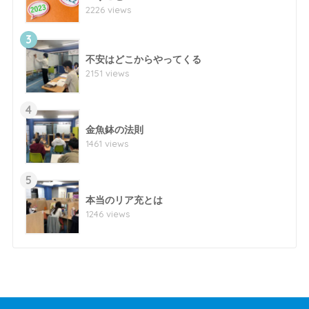
2226 views
3
不安はどこからやってくる
2151 views
4
金魚鉢の法則
1461 views
5
本当のリア充とは
1246 views