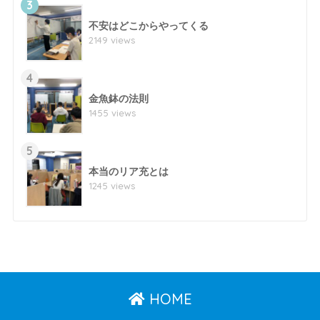
3
不安はどこからやってくる
2149 views
4
金魚鉢の法則
1455 views
5
本当のリア充とは
1245 views
HOME