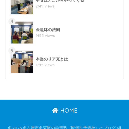
不安はどこからやってくる
2149 views
4
金魚鉢の法則
1455 views
5
本当のリア充とは
1245 views
HOME
© 2026 名古屋市名東区の学習塾〈匠個別予備校〉のブログ All