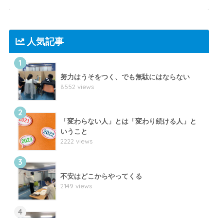
人気記事
1
努力はうそをつく、でも無駄にはならない
8552 views
2
「変わらない人」とは「変わり続ける人」と
いうこと
2222 views
3
不安はどこからやってくる
2149 views
4