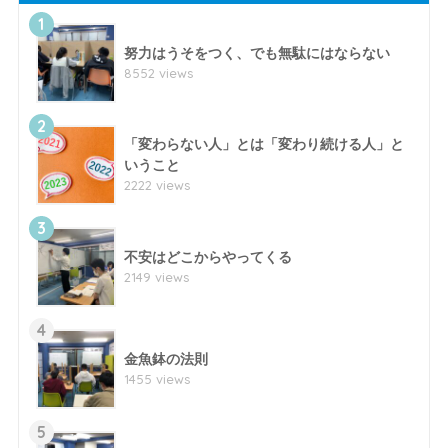
1
努力はうそをつく、でも無駄にはならない
8552 views
2
「変わらない人」とは「変わり続ける人」と
いうこと
2222 views
3
不安はどこからやってくる
2149 views
4
金魚鉢の法則
1455 views
5